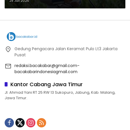
Keselamatan Berlalu Lintas
28 Juli 2025
Gedung Pengacara Jalan Keramat Pulo Lt3 Jakarta
Pusat
redaksi.bacakabar@gmail.com-
bacakabarindonesiagmail.com
Kantor Cabang Jawa Timur
Jl. Ahmad Yani RT 25 RW 13 Sukopuro, Jabung, Kab. Malang,
Jawa Timur.