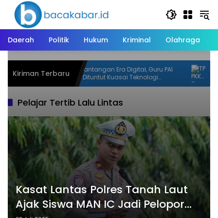
Langsung
ke
konten
Daerah
Politik
Hukum
Kriminal
Olahraga
-23
Jawab Tantangan Era Digital, Guru PAI
TP P
Kiriman Terbaru
t
Kapuas Dituntut Kuasai Teknologi
Padu
Artificial Intelligence
Pelajar Tertib Lalu Lintas
Kasat Lantas Polres Tanah Laut
Ajak Siswa MAN IC Jadi Pelopor