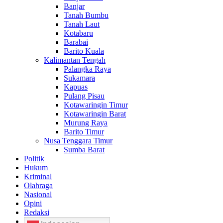
Banjar
Tanah Bumbu
Tanah Laut
Kotabaru
Barabai
Barito Kuala
Kalimantan Tengah
Palangka Raya
Sukamara
Kapuas
Pulang Pisau
Kotawaringin Timur
Kotawaringin Barat
Murung Raya
Barito Timur
Nusa Tenggara Timur
Sumba Barat
Politik
Hukum
Kriminal
Olahraga
Nasional
Opini
Redaksi