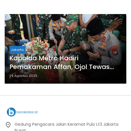
Jakarta
Kapolda Metro Hadiri
Pemakaman Affan, Ojol Tewas
Tertabrak Rantis Brimob
29 Agustus 2025
Gedung Pengacara Jalan Keramat Pulo Lt3 Jakarta
Pusat