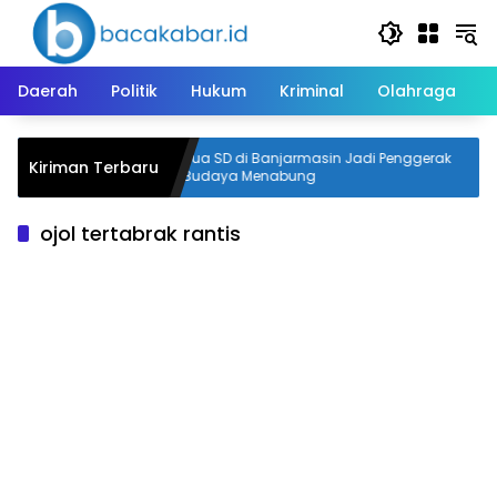
Langsung
ke
konten
Daerah
Politik
Hukum
Kriminal
Olahraga
 Terbakar,
Dua SD di Banjarmasin Jadi Penggerak
Kiriman Terbaru
Budaya Menabung
ojol tertabrak rantis