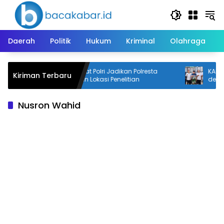
Langsung
ke
konten
Daerah
Politik
Hukum
Kriminal
Olahraga
i
STIK Lemdiklat Polri Jadikan Polresta
KADIN 
Kiriman Terbaru
Banjarmasin Lokasi Penelitian
dengan
Nusron Wahid