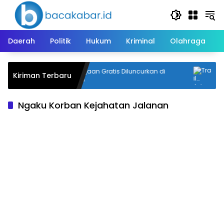
Langsung
ke
konten
Daerah
Politik
Hukum
Kriminal
Olahraga
Trans Saijaan Gratis Diluncurkan di
Tra
Kiriman Terbaru
Kotabaru
Mar
Ngaku Korban Kejahatan Jalanan