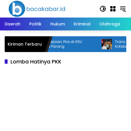
Langsung
ke
konten
Daerah
Politik
Hukum
Kriminal
Olahraga
Cekcok Soal Pekerjaan, Pria di HSU
Trans Saijaa
Kiriman Terbaru
Diduga Dibacok Parang
Kotabaru
Lomba Hatinya PKK