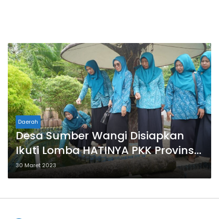
Daerah
Desa Sumber Wangi Disiapkan
Ikuti Lomba HATINYA PKK Provinsi
Kalsel
30 Maret 2023