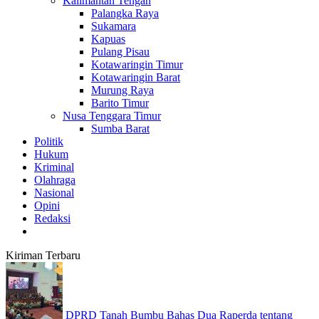
Kalimantan Tengah
Palangka Raya
Sukamara
Kapuas
Pulang Pisau
Kotawaringin Timur
Kotawaringin Barat
Murung Raya
Barito Timur
Nusa Tenggara Timur
Sumba Barat
Politik
Hukum
Kriminal
Olahraga
Nasional
Opini
Redaksi
Kiriman Terbaru
DPRD Tanah Bumbu Bahas Dua Raperda tentang