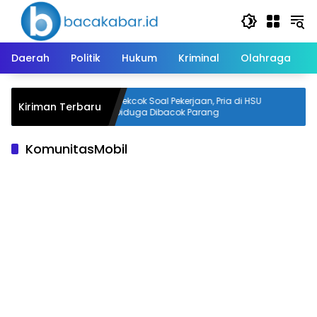
Langsung
ke
konten
Daerah
Politik
Hukum
Kriminal
Olahraga
i
Cekcok Soal Pekerjaan, Pria di HSU
Kiriman Terbaru
iter
Diduga Dibacok Parang
KomunitasMobil