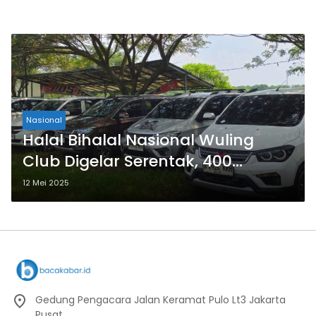
Nasional
Halal Bihalal Nasional Wuling
Club Digelar Serentak, 400
Peserta Rayakan di 29 Kota
12 Mei 2025
Gedung Pengacara Jalan Keramat Pulo Lt3 Jakarta
Pusat