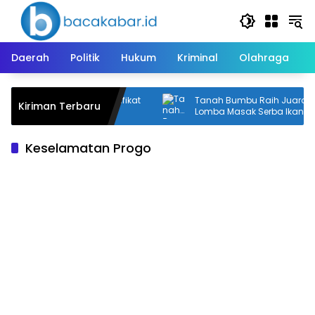
Langsung
ke
konten
Daerah
Politik
Hukum
Kriminal
Olahraga
Tanah Bumbu Terima Sertifikat
Tanah Bumbu Raih Juara Ha
Kiriman Terbaru
Lomba Masak Serba Ikan
Keselamatan Progo