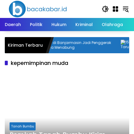
Langsung
ke
konten
Daerah
Politik
Hukum
Kriminal
Olahraga
bakar,
Dua SD di Banjarmasin Jadi Penggerak
1
Kiriman Terbaru
Budaya Menabung
P
kepemimpinan muda
Tanah Bumbu