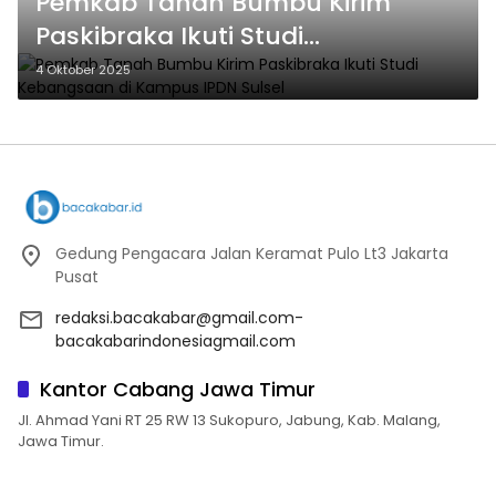
Pemkab Tanah Bumbu Kirim
Paskibraka Ikuti Studi
Kebangsaan di Kampus IPDN
4 Oktober 2025
Sulsel
Gedung Pengacara Jalan Keramat Pulo Lt3 Jakarta
Pusat
redaksi.bacakabar@gmail.com-
bacakabarindonesiagmail.com
Kantor Cabang Jawa Timur
Jl. Ahmad Yani RT 25 RW 13 Sukopuro, Jabung, Kab. Malang,
Jawa Timur.