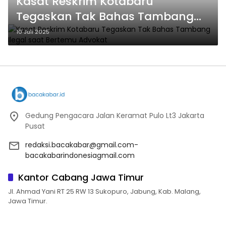
Kasat Reskrim Kotabaru
Tegaskan Tak Bahas Tambang
Ilegal saat Bertemu Advokat
10 Juli 2025
Gedung Pengacara Jalan Keramat Pulo Lt3 Jakarta
Pusat
redaksi.bacakabar@gmail.com-
bacakabarindonesiagmail.com
Kantor Cabang Jawa Timur
Jl. Ahmad Yani RT 25 RW 13 Sukopuro, Jabung, Kab. Malang,
Jawa Timur.