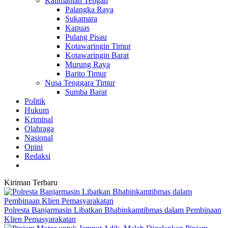
Kalimantan Tengah
Palangka Raya
Sukamara
Kapuas
Pulang Pisau
Kotawaringin Timur
Kotawaringin Barat
Murung Raya
Barito Timur
Nusa Tenggara Timur
Sumba Barat
Politik
Hukum
Kriminal
Olahraga
Nasional
Opini
Redaksi
Kiriman Terbaru
Polresta Banjarmasin Libatkan Bhabinkamtibmas dalam Pembinaan
Klien Pemasyarakatan