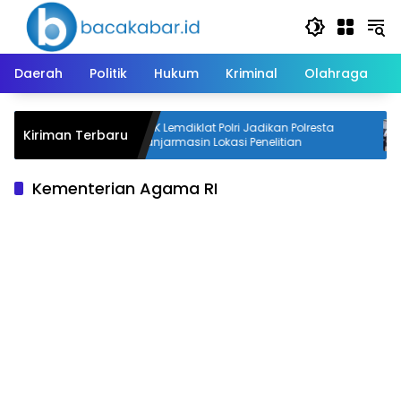
Langsung
ke
konten
Daerah
Politik
Hukum
Kriminal
Olahraga
ap, Polisi
STIK Lemdiklat Polri Jadikan Polresta
Kiriman Terbaru
Banjarmasin Lokasi Penelitian
Kementerian Agama RI