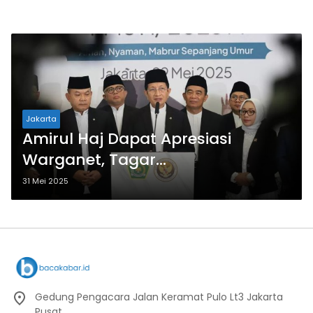
Jakarta
Amirul Haj Dapat Apresiasi
Warganet, Tagar
#Haji2025_Lancar Trending
31 Mei 2025
Gedung Pengacara Jalan Keramat Pulo Lt3 Jakarta
Pusat