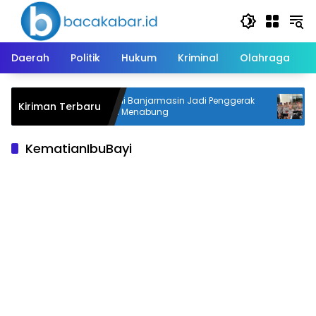
Langsung
ke
konten
Daerah
Politik
Hukum
Kriminal
Olahraga
ar,
Dua SD di Banjarmasin Jadi Penggerak
15 
Kiriman Terbaru
Budaya Menabung
Peng
KematianIbuBayi