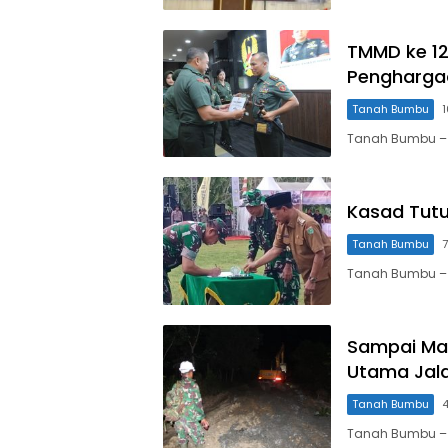
TMMD ke 1
Pengharga
Tanah Bumbu
1
Tanah Bumbu –
Kasad Tut
Tanah Bumbu
7
Tanah Bumbu – K
Sampai Ma
Utama Jal
Tanah Bumbu
4
Tanah Bumbu –