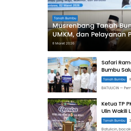
Tanah Bumbu
Musrenbang Tanah Bumb
UMKM, dan Pelayanan P
8 Maret 2026
Safari Ram
Bumbu Salu
Tanah Bumbu
BATULICIN — Pe
Ketua TP 
Ulin Wakili
Tanah Bumbu
2
Batulicin, baca