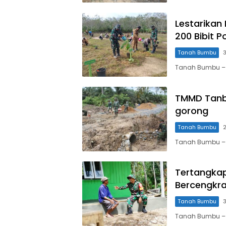
Lestarikan
200 Bibit 
Tanah Bumbu
3
Tanah Bumbu –
TMMD Tanb
gorong
Tanah Bumbu
2
Tanah Bumbu – 
Tertangka
Bercengkr
Tanah Bumbu
3
Tanah Bumbu –