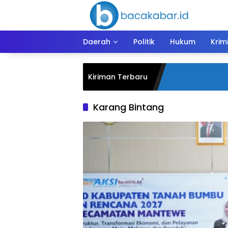
Langsung
ke
konten
Daerah
Politik
Hukum
Krim
Kiriman Terbaru
Karang Bintang