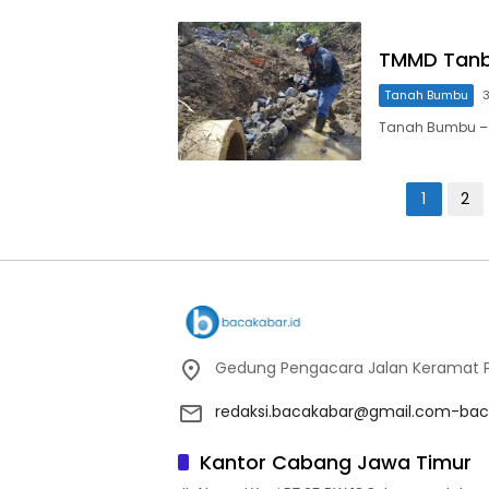
TMMD Tanb
Tanah Bumbu
3
Tanah Bumbu – 
Paginasi
1
2
pos
Gedung Pengacara Jalan Keramat Pu
redaksi.bacakabar@gmail.com-bac
Kantor Cabang Jawa Timur