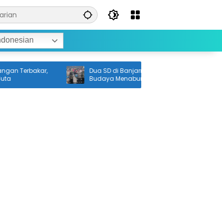
ndonesian
rbakar,
Dua SD di Banjarmasin Jadi Penggerak
Budaya Menabung