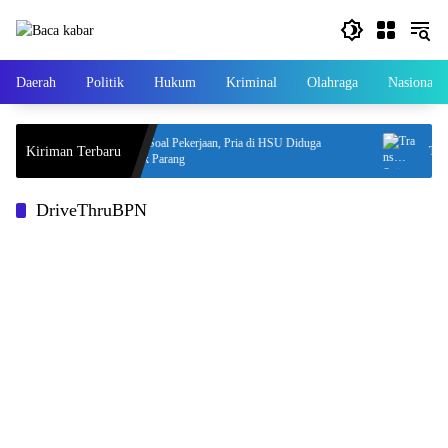
Langsung
ke
konten
Daerah
Politik
Hukum
Kriminal
Olahraga
Nasional
han
Cekcok Soal Pekerjaan, Pria di HSU Diduga
Kiriman Terbaru
Trans 
Dibacok Parang
DriveThruBPN