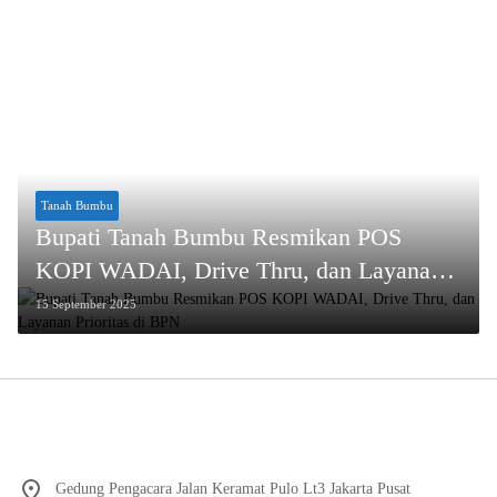
Tanah Bumbu
Bupati Tanah Bumbu Resmikan POS
KOPI WADAI, Drive Thru, dan Layanan
Prioritas di BPN
15 September 2025
Gedung Pengacara Jalan Keramat Pulo Lt3 Jakarta Pusat