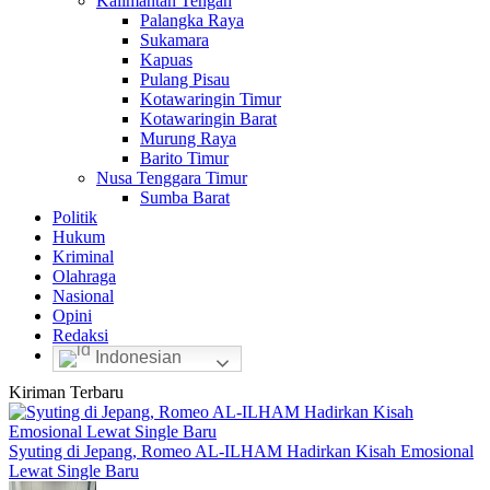
Kalimantan Tengah
Palangka Raya
Sukamara
Kapuas
Pulang Pisau
Kotawaringin Timur
Kotawaringin Barat
Murung Raya
Barito Timur
Nusa Tenggara Timur
Sumba Barat
Politik
Hukum
Kriminal
Olahraga
Nasional
Opini
Redaksi
Indonesian
Kiriman Terbaru
Syuting di Jepang, Romeo AL-ILHAM Hadirkan Kisah Emosional
Lewat Single Baru