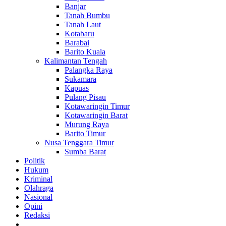
Banjar
Tanah Bumbu
Tanah Laut
Kotabaru
Barabai
Barito Kuala
Kalimantan Tengah
Palangka Raya
Sukamara
Kapuas
Pulang Pisau
Kotawaringin Timur
Kotawaringin Barat
Murung Raya
Barito Timur
Nusa Tenggara Timur
Sumba Barat
Politik
Hukum
Kriminal
Olahraga
Nasional
Opini
Redaksi