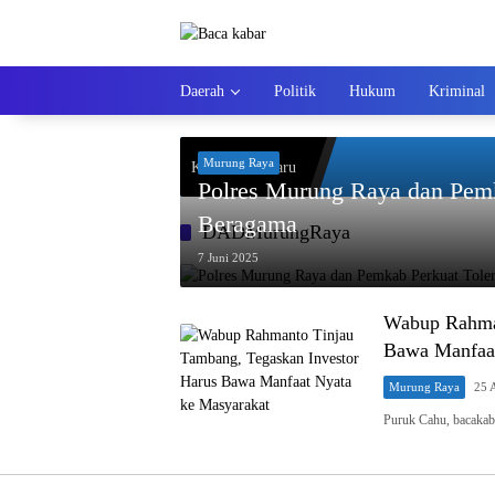
Langsung
ke
konten
Daerah
Politik
Hukum
Kriminal
Murung Raya
Kiriman Terbaru
Polres Murung Raya dan Pemk
Beragama
DADMurungRaya
7 Juni 2025
Wabup Rahman
Bawa Manfaat
Murung Raya
25 
Puruk Cahu, bacaka