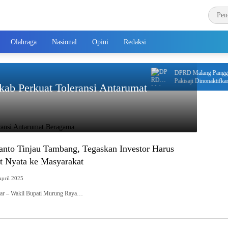
Olahraga
Nasional
Opini
Redaksi
DPRD Malang Panggil Di
Pakisaji Dinonaktifkan
ab Perkuat Toleransi Antarumat
to Tinjau Tambang, Tegaskan Investor Harus
 Nyata ke Masyarakat
April 2025
bar – Wakil Bupati Murung Raya…