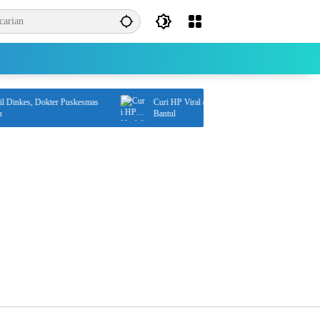
nkes, Dokter Puskesmas
Curi HP Viral di Medsos, Pelaku Ditangkap Polisi di
Bantul