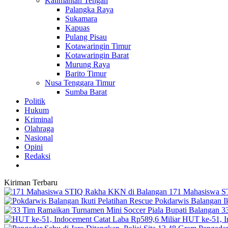
Kalimantan Tengah
Palangka Raya
Sukamara
Kapuas
Pulang Pisau
Kotawaringin Timur
Kotawaringin Barat
Murung Raya
Barito Timur
Nusa Tenggara Timur
Sumba Barat
Politik
Hukum
Kriminal
Olahraga
Nasional
Opini
Redaksi
Kiriman Terbaru
171 Mahasiswa S
Pokdarwis Balangan Ik
3
HUT ke-51, I